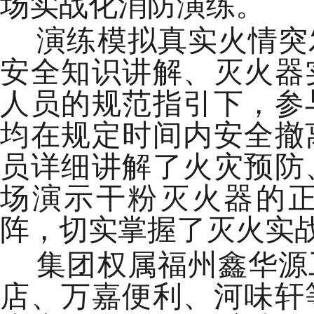
场
实战化消防演练。
演练模拟真实火情
突
安全知识讲解
、
灭火器
人员的
规范
指引下，参
均
在规定时间内安全撤
员详细讲解了火灾预防
场
演示
干粉灭火器的
阵，
切实
掌握了
灭火实
集团权属
福州鑫华源
店、万嘉便利、河味轩