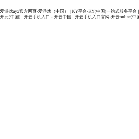
爱游戏ayx官方网页-爱游戏（中国）
|
KY平台-KY(中国)一站式服务平台
开元(中国)
|
开云手机入口 - 开云中国
|
开云手机入口官网-开云online(中